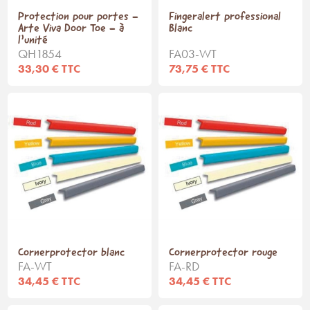
Protection pour portes -
Fingeralert professional
Arte Viva Door Toe - à
Blanc
l’unité
QH1854
FA03-WT
33,30 € TTC
73,75 € TTC
Cornerprotector blanc
Cornerprotector rouge
FA-WT
FA-RD
34,45 € TTC
34,45 € TTC