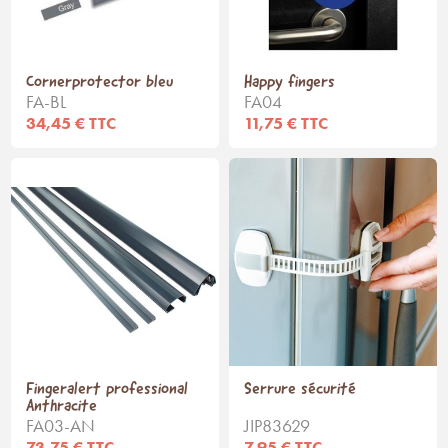
Cornerprotector bleu
Happy fingers
FA-BL
FA04
34,45 € TTC
11,75 € TTC
Fingeralert professional
Serrure sécurité
Anthracite
FA03-AN
JIP83629
73,75 € TTC
7,95 € TTC