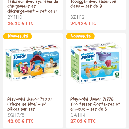
Tracteur avec système de
Toboggan avec réservoir
chargement et
d'eau - set de 8
déchargement - set de 11
BY1110
BZ1112
56,30 € TTC
34,45 € TTC
Playmobil Junior 72001
Playmobil Junior 71776
Crèche de Noël - 14
Trio tasses flottantes et
pièces par set
animaux - set de 6
SQ1978
CA1114
42,00 € TTC
27,05 € TTC