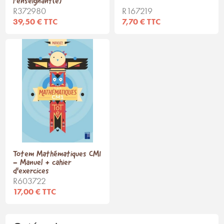
l'enseignant(e)
R372980
R167219
39,50 € TTC
7,70 € TTC
Totem Mathématiques CM1
- Manuel + cahier
d'exercices
R603722
17,00 € TTC