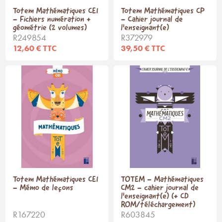
Totem Mathématiques CE1
Totem Mathématiques CP
- Fichiers numération +
- Cahier journal de
géométrie (2 volumes)
l'enseignant(e)
R249854
R372979
12,60 € TTC
39,50 € TTC
Totem Mathématiques CE1
TOTEM - Mathématiques
- Mémo de leçons
CM2 - cahier journal de
l'enseignant(e) (+ CD
ROM/téléchargement)
R167220
R603845