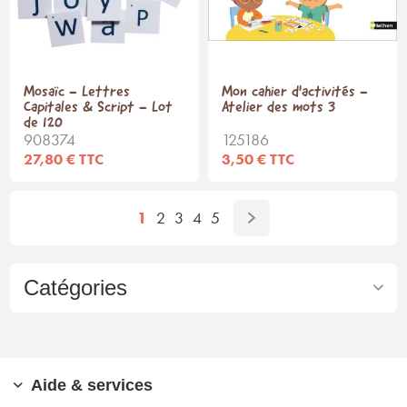
Mosaïc - Lettres
Mon cahier d'activités -
Capitales & Script - Lot
Atelier des mots 3
de 120
908374
125186
27,80 € TTC
3,50 € TTC
1
2
3
4
5
Catégories
Aide & services