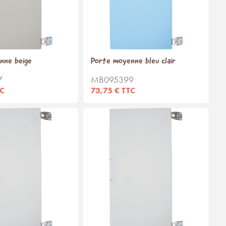
nne beige
Porte moyenne bleu clair
7
MB095399
TC
73,75 € TTC