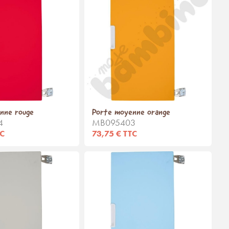
nne rouge
Porte moyenne orange
4
MB095403
TC
73,75 € TTC