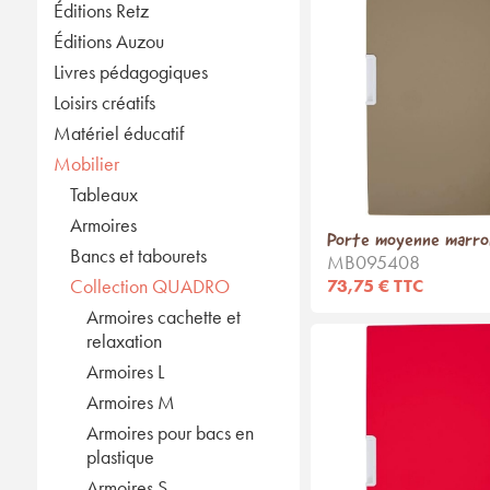
Éditions Retz
Éditions Auzou
Livres pédagogiques
Loisirs créatifs
Matériel éducatif
Mobilier
Tableaux
Armoires
Porte moyenne marro
Bancs et tabourets
MB095408
Collection QUADRO
73,75 € TTC
Armoires cachette et
relaxation
Armoires L
Armoires M
Armoires pour bacs en
plastique
Armoires S