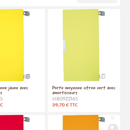
nne jaune avec
Porte moyenne citron vert avec
rs
amortisseurs
S
MB092216S
TC
39,70 € TTC