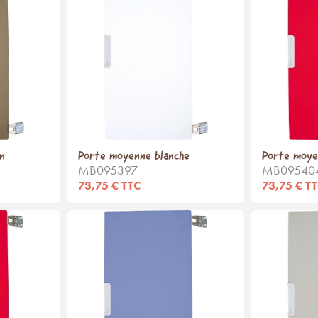
n
Porte moyenne blanche
Porte moye
MB095397
MB09540
73,75 € TTC
73,75 € T