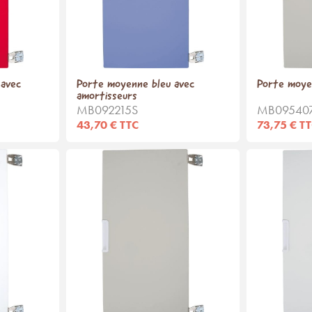
avec
Porte moyenne bleu avec
Porte moye
amortisseurs
MB092215S
MB09540
43,70 € TTC
73,75 € T