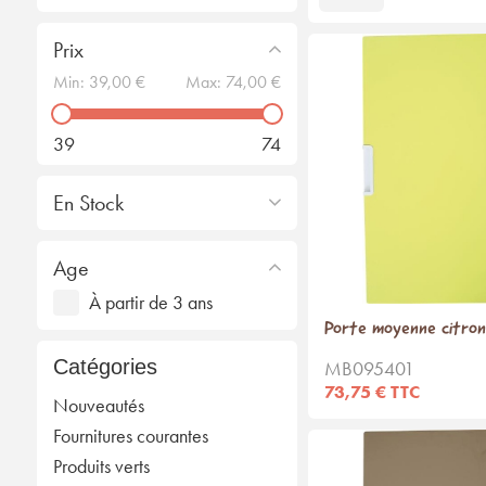
Prix
Min:
39,00 €
Max:
74,00 €
39
74
En Stock
Age
À partir de 3 ans
Porte moyenne citron
Catégories
MB095401
73,75 € TTC
Nouveautés
Fournitures courantes
Produits verts