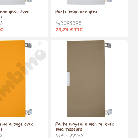
nne grise avec
Porte moyenne grise
rs
S
MB095398
TC
73,75 € TTC
nne orange avec
Porte moyenne marron avec
rs
amortisseurs
S
MB092225S