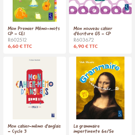
Mon Premier Mémo-mots
Mon nouveau cahier
CP - CE1
d'écriture GS - CP
R602512
R603672
6,60 € TTC
6,90 € TTC
Mon cahier-mémo d'anglais
La grammaire
- Cycle 3
impertinente 6e/5e