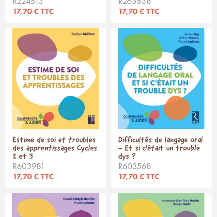
R224513
R263838
17,70 € TTC
17,70 € TTC
Estime de soi et troubles
Difficultés de langage oral
des apprentissages Cycles
- Et si c'était un trouble
2 et 3
dys ?
R603981
R603568
17,70 € TTC
17,70 € TTC