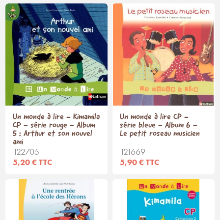
Un monde à lire - Kimamila
Un monde à lire CP -
CP - série rouge - Album
série bleue - Album 6 -
5 : Arthur et son nouvel
Le petit roseau musicien
ami
122705
121669
5,20 € TTC
5,90 € TTC