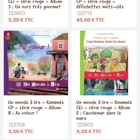
CE1 - série rouge - Album
CP - série rouge -
3 : Un ours très gourmet
Affichettes mots-clés
122803
122715
5,20 € TTC
45,00 € TTC
Un monde à lire - Kimamila
Un monde à lire - Kimamila
CP - série rouge - Album
CE1 - série rouge - Album
8 : Au voleur !
5 : Cauchemar dans la
mare
122708
122805
5,20 € TTC
5,20 € TTC