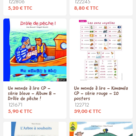
122806
122245
5,20 € TTC
8,80 € TTC
Un monde à lire CP -
Un monde à lire - Kimamila
série bleue - Album 8 -
CP - série rouge - 20
Drôle de pêche !
posters
121671
122712
5,90 € TTC
39,00 € TTC