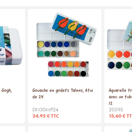
 Gogh,
Gouache en godets Talens, étui
Aquarelle t
de 24
avec un tub
12
DN30MP24
20595
24,95 € TTC
13,60 € T