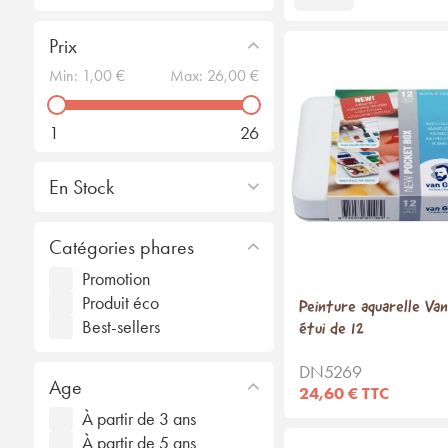
Prix
Min:
1,00 €
Max:
26,00 €
1
26
En Stock
Catégories phares
Promotion
Produit éco
Peinture aquarelle Van
Best-sellers
étui de 12
DN5269
Age
24,60 € TTC
À partir de 3 ans
À partir de 5 ans