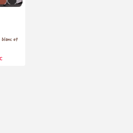
 blanc et
C