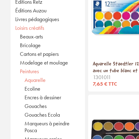
Éditions Retz
Éditions Auzou
Livres pédagogiques
Loisirs créatifs
Beaux-arts
Bricolage
Cartons et papiers
Modelage et moulage
Aquarelle Staedtler 1
avec un tube blanc et
Peintures
1301011
Aquarelle
7,65 € TTC
Ecoline
Encres à dessiner
Gouaches
Gouaches Ecola
Marqueurs à peindre
Posca
Marqueurs craies