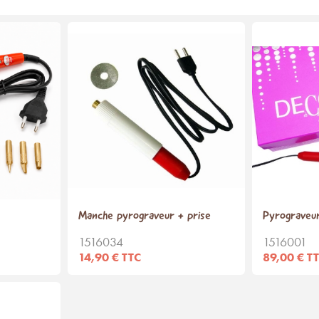
Manche pyrograveur + prise
Pyrograveur
1516034
1516001
14,90 € TTC
89,00 € T