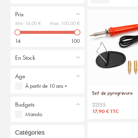
Prix
Min:
14,00 €
Max:
100,00 €
14
100
En Stock
Age
À partir de 10 ans +
Set de pyrogravure
Budgets
22155
17,90 € TTC
Manolo
Catégories