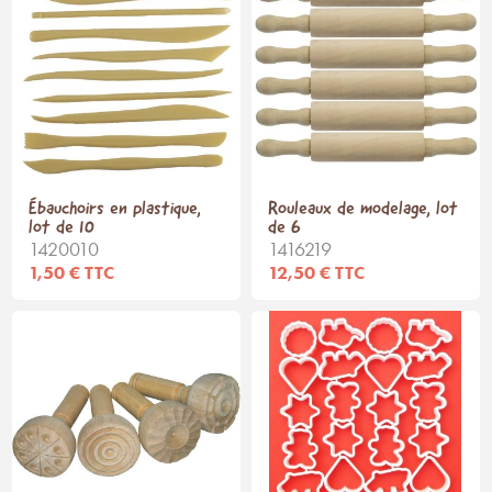
Ébauchoirs en plastique,
Rouleaux de modelage, lot
lot de 10
de 6
1420010
1416219
1,50 € TTC
12,50 € TTC