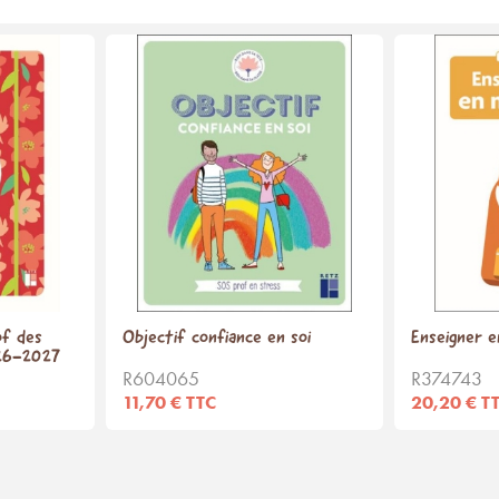
of des
Objectif confiance en soi
Enseigner e
026-2027
R604065
R374743
11,70 € TTC
20,20 € T