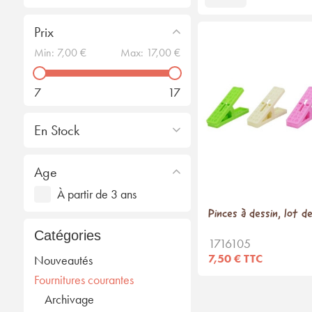
Prix
Min:
7,00 €
Max:
17,00 €
7
17
En Stock
Age
À partir de 3 ans
Pinces à dessin, lot d
Catégories
1716105
7,50 € TTC
Nouveautés
Fournitures courantes
Archivage