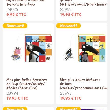
autocollants - mes 500
de loup
autocollants loup
(artiste/temps/Noël/anniv/c
24025
23992
9,95 € TTC
19,95 € TTC
Mes plus belles histoires
Mes plus belles histoires
de loup (ombre/musée/
de loup
étoiles/héros/lire)
(couleur/trop/amoureuse/mar
23994
23993
19,95 € TTC
19,95 € TTC