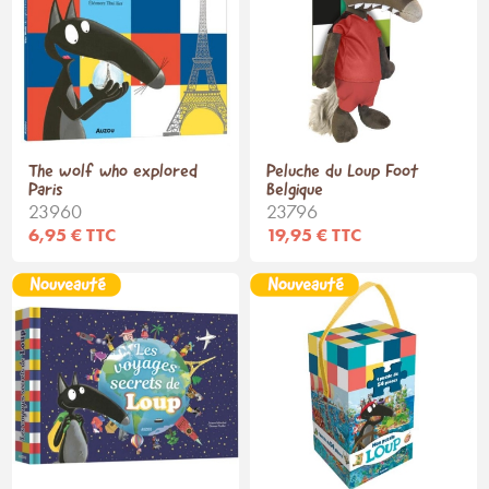
The wolf who explored
Peluche du Loup Foot
Paris
Belgique
23960
23796
6,95 € TTC
19,95 € TTC