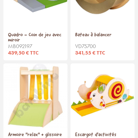
Quadro - Coin de jeu avec
Bateau à balancer
miroir
MB092197
VD75700
439,50 € TTC
341,55 € TTC
Armoire "relax" + glissoire
Escargot d'activités