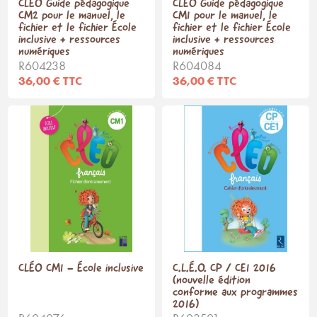
CLÉO Guide pédagogique
CLÉO Guide pédagogique
CM2 pour le manuel, le
CM1 pour le manuel, le
fichier et le fichier École
fichier et le fichier École
inclusive + ressources
inclusive + ressources
numériques
numériques
R604238
R604084
36,00 € TTC
36,00 € TTC
CLÉO CM1 - École inclusive
C.L.É.O. CP / CE1 2016
(nouvelle édition
conforme aux programmes
2016)