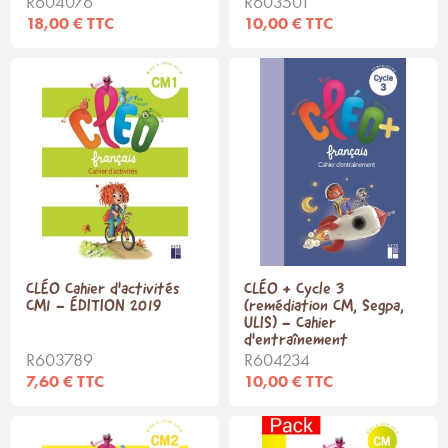
R604076
R603501
18,00 € TTC
10,00 € TTC
CLÉO Cahier d'activités
CLÉO + Cycle 3
CM1 - ÉDITION 2019
(remédiation CM, Segpa,
ULIS) - Cahier
d'entraînement
R603789
R604234
7,60 € TTC
10,00 € TTC