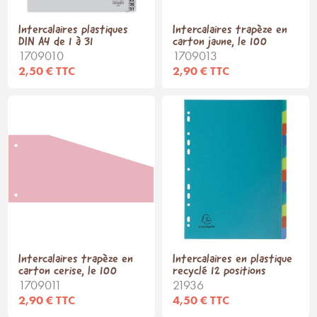
Intercalaires plastiques
Intercalaires trapèze en
DIN A4 de 1 à 31
carton jaune, le 100
1709010
1709013
2,50 € TTC
2,90 € TTC
Intercalaires trapèze en
Intercalaires en plastique
carton cerise, le 100
recyclé 12 positions
1709011
21936
2,90 € TTC
4,50 € TTC